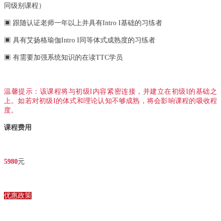
同级别课程）
▣ 跟随认证老师一年以上并具有Intro I基础的习练者
▣ 具有艾扬格瑜伽Intro I同等体式成熟度的习练者
▣ 有需要加强系统知识的在读TTC学员
温馨提示：该课程将与初级I内容紧密连接，并建立在初级I的基础之
上。如若对初级I的体式和理论认知不够成熟，将会影响课程的吸收程
度。
课程费用
5980
元
优惠政策