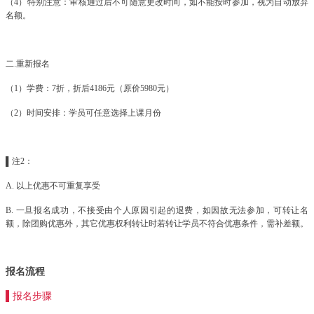
（4）特别注意：审核通过后不可随意更改时间，如不能按时参加，视为自动放弃
名额。
二.重新报名
（1）学费：7折，折后4186元（原价5980元）
（2）时间安排：学员可任意选择上课月份
▌注2：
A. 以上优惠不可重复享受
B. 一旦报名成功，不接受由个人原因引起的退费，如因故无法参加，可转让名
额，除团购优惠外，其它优惠权利转让时若转让学员不符合优惠条件，需补差额。
报名流程
▌报名步骤