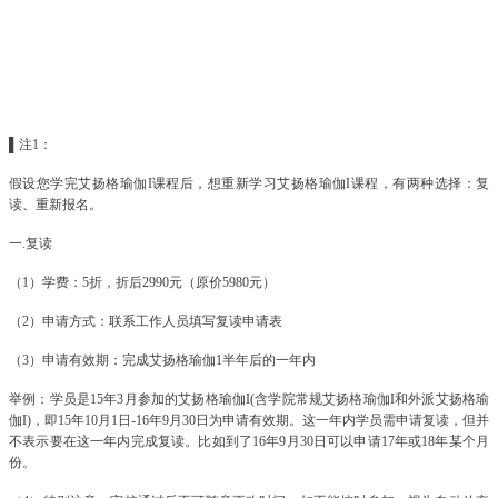
▌注1：
假设您学完艾扬格瑜伽I课程后，想重新学习艾扬格瑜伽I课程，有两种选择：复
读、重新报名。
一.复读
（1）学费：5折，折后2990元（原价5980元）
（2）申请方式：联系工作人员填写复读申请表
（3）申请有效期：完成
艾扬格瑜伽
1半年后的一年内
举例：学员是15年3月参加的
艾扬格瑜伽
I(含学院常规
艾扬格瑜伽
I和外派
艾扬格瑜
伽
I)，即15年10月1日-16年9月30日为申请有效期。这一年内学员需申请复读，但并
不表示要在这一年内完成复读。比如到了16年9月30日可以申请17年或18年某个月
份。