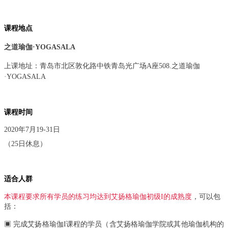
课程地点
之道瑜伽·YOGASALA
上课地址：
青岛市北区敦化
路中铁青岛光广场A
座508.之
道瑜伽
·YOGASALA
课程时间
2020年7月19-31日
（25日休息）
适合人群
本课程要求所有学员的练习均达到艾扬格瑜伽初级I的成熟度
，可以包
括：
▣ 完成艾扬格瑜伽I课程的学员（含艾扬格瑜伽学院或其他瑜伽机构的