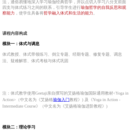
法，通俗易懂地深入学习瑜伽经典哲学，并以点切入学习八分支前面
四支与体式练习之间的联系，引导学生进行
瑜伽哲学的自我反思和观
察能力
，使学生具备将
哲学融入体式和生活的能力
。
课程内容构成
模块一：体式与调息
体式教授、体式带领练习、倒立专题、经期专题、修复专题、调息
法、疑难解答、体式考核与体式巩固
注：体式教学使用Geetaji亲自撰写的艾扬格瑜伽国际通用教材<Yoga in
Action>（中文名为《艾扬格
瑜伽入门
教程》) 及《Yoga in Action -
Intermediate Course》（中文名为《艾扬格瑜伽进阶教程》)
模块二：理论学习