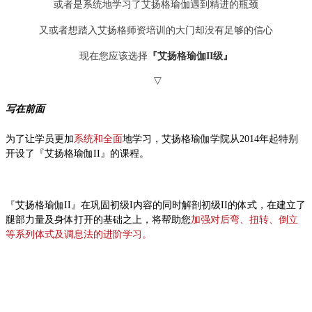
或者是系统地学习了艾扬格瑜伽遇到精进的瓶颈
又或者想踏入艾扬格师资培训的大门却没有足够的信心
现在您应该选择
『艾扬格瑜伽II级』
▽
写在前面
为了让学员更加
系统和全面
地学习，艾扬格瑜伽学院从2014年起特别
开设了『艾扬格瑜伽II』的课程。
『艾扬格瑜伽II』在巩固初级I内容的同时解剖初级II的体式，在建立了
腿部力量及身体打开的基础之上，将帮助您
加强对后弯、扭转、倒立
等系列
体式及调息法的进阶学习。