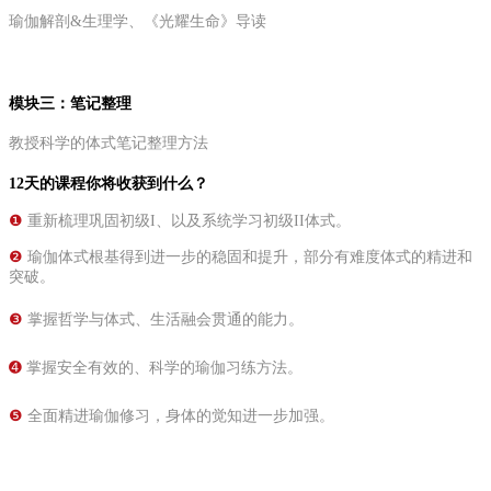
瑜伽解剖&生理学、《光耀生命》导读
模块三：笔记整理
教授科学的体式笔记整理方法
12天的课程你将收获到什么？
❶
重新梳理巩固初级I、以及系统学习初级II体式。
❷
瑜伽体式根基得到进一步的稳固和提升，部分有难度体式的精进和
突破。
❸
掌握
哲学与体式、生活融会贯通的能力。
➍
掌握安全有效的、科学的瑜伽习练方法。
❺
全面精进瑜伽修习，身体的觉知进一步加强。