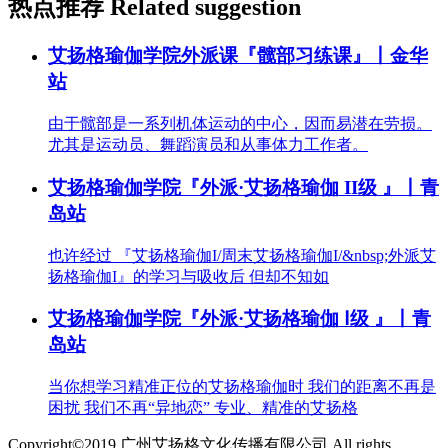
热点推荐 Related suggestion
艾扬格瑜伽学院外派课『髋部习练课』丨金华
站
由于髋部是一系列机体运动的中心，因而易潜在劳损。
尤其是运动员、舞蹈演员和从事体力工作者。
艾扬格瑜伽学院『外派·艾扬格瑜伽 II级 』丨青
岛站
也许经过 『艾扬格瑜伽I/周末艾扬格瑜伽I/&nbsp;外派艾
扬格瑜伽I』的学习与吸收后 但却不知如
艾扬格瑜伽学院『外派·艾扬格瑜伽 Ⅰ级 』丨青
岛站
当你想学习精准正位的艾扬格瑜伽时 我们的距离不再是
困扰 我们不再“异地恋” 专业、精准的艾扬格
Copyright©2019 广州艾扬格文化传播有限公司 All rights