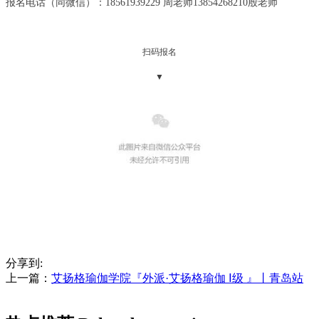
报名电话（同微信）：
18561939229 周老师13854268210殷老师
扫
码报名
▼
分享到:
上一篇：
艾扬格瑜伽学院『外派·艾扬格瑜伽 Ⅰ级 』丨青岛站