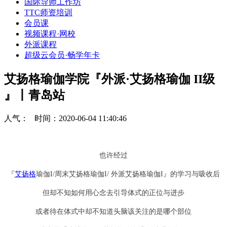
国际导师工作坊
TTC师资培训
会员课
视频课程·网校
外派课程
超级云会员·畅学年卡
艾扬格瑜伽学院『外派·艾扬格瑜伽 II级
』丨青岛站
人气：
时间：2020-06-04 11:40:46
也许经过
『
艾扬格
瑜伽I/周末艾扬格瑜伽I/ 外派艾扬格瑜伽I』的学习与吸收后
但却不知如何用心念去引导体式的正位与进步
或者待在体式中却不知道头脑该关注的是哪个部位