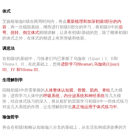
体式
艾扬格瑜伽II级在两周时间内，将会
重新梳理和加深初级I部分的内
容
，再一次稳固基础，继而进行初级II部分的学习，将初级II中的
后
弯、扭转、倒立体式
精细讲解，让具有初级I基础的您，除了雕琢初级I
的体式之外，在体式的精进上有所突破和收获。
调息法
在初级I的基础中，习练者们均已掌握了乌伽依（Ujiayi ）I、II和
Viloma I、II，在此基础上，您将
进阶学习Bhramari,乌伽依(Ujiayi)
III、IV 和Viloma III
。
生理解剖学
回顾初级I中所需掌握的
人体整体认知观、骨骼、肌肉、脊柱
几大模
块，进而学习人体中的
呼吸系统，内分泌系统和神经系统
等几大模
块，结合体式练习的深入，将从粗犷的层面学习初级II中一些体式练习
对这几大系统的作用，让生理解剖学也
真正地运用于体式练习中
。
瑜伽哲学
将会在初级I粗略认知瑜伽八分支的基础上，从生活实例或讲故事的方