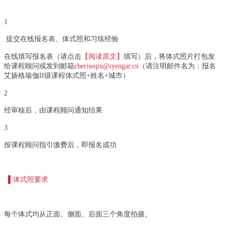
1
提交在线报名表、体式照和习练经验
在线填写报名表（请点击
【阅读原文】
填写）后，将体式照片打包发
给课程顾问或发到邮箱
cheris
eqiu@iyengar.cn
（请注明邮件名为：
报名
艾扬格瑜伽II级课程体式照+姓名+城市）
2
经审核后，由课程顾问通知结果
3
按课程顾问指引缴费后，即报名成功
▌体式照要求
每个体式均从正面、侧面、后面三个角度拍摄。